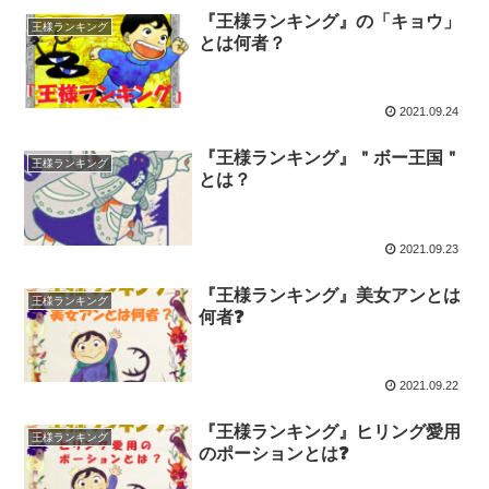
『王様ランキング』の「キョウ」
王様ランキング
とは何者？
2021.09.24
『王様ランキング』＂ボー王国＂
王様ランキング
とは？
2021.09.23
『王様ランキング』美女アンとは
王様ランキング
何者❓
2021.09.22
『王様ランキング』ヒリング愛用
王様ランキング
のポーションとは❓