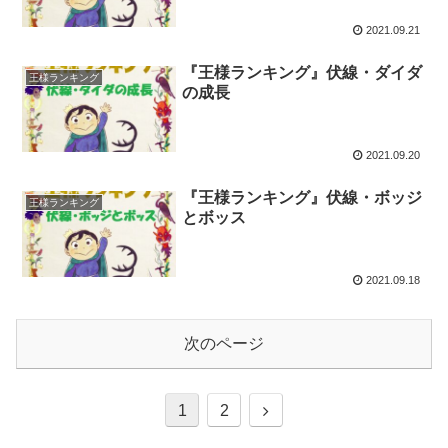
2021.09.21
『王様ランキング』伏線・ダイダ
王様ランキング
の成長
2021.09.20
『王様ランキング』伏線・ボッジ
王様ランキング
とボッス
2021.09.18
次のページ
1
2