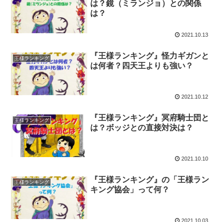
は？鏡（ミランジョ）との関係
は？
2021.10.13
『王様ランキング』怪力ギガンと
王様ランキング
は何者？四天王よりも強い？
2021.10.12
『王様ランキング』冥府騎士団と
王様ランキング
は？ボッジとの直接対決は？
2021.10.10
『王様ランキング』の「王様ラン
王様ランキング
キング協会」って何？
2021.10.03