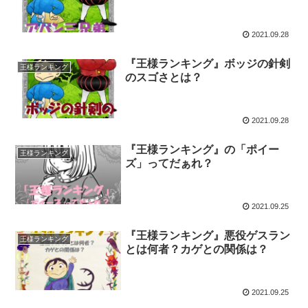
2021.09.28
『王様ランキング』ボッジの針剣
王様ランキング
のスゴさとは？
2021.09.28
『王様ランキング』の「ポイー
王様ランキング
ズ」ってだぁれ？
2021.09.25
『王様ランキング』悪役ゲスラン
王様ランキング
とは何者？カゲとの関係は？
2021.09.25