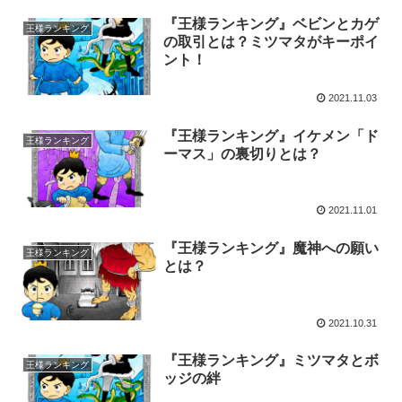
『王様ランキング』ベビンとカゲ
王様ランキング
の取引とは？ミツマタがキーポイ
ント！
2021.11.03
『王様ランキング』イケメン「ド
王様ランキング
ーマス」の裏切りとは？
2021.11.01
『王様ランキング』魔神への願い
王様ランキング
とは？
2021.10.31
『王様ランキング』ミツマタとボ
王様ランキング
ッジの絆