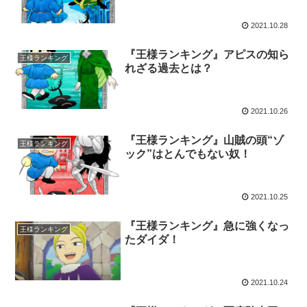
2021.10.28
『王様ランキング』アピスの知ら
王様ランキング
れざる過去とは？
2021.10.26
『王様ランキング』山賊の頭“ゾ
王様ランキング
ック”はとんでもない奴！
2021.10.25
『王様ランキング』急に強くなっ
王様ランキング
たダイダ！
2021.10.24