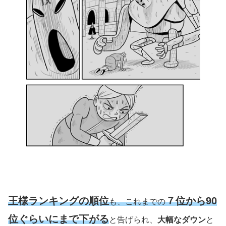
王様ランキングの順位
７位から90
も、これまでの
位ぐらいにまで下がる
と告げられ、
大幅なダウン
と