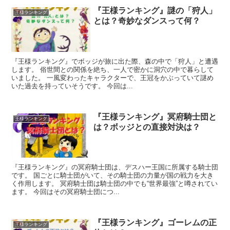
『王様ランキング』謎の「狩人」
王様ランキング
とは？奇妙なダンスって何？
『王様ランキング』でボッジが旅に出た際、森の中で「狩人」と遭遇
します。 俗世間との関係を絶ち、一人で密かに洞穴の中で暮らして
いました。 一風変わったキャラクターで、王冠をかぶっていて謎め
いた過去を持っていそうです。 今回は...
『王様ランキング』冥府騎士団と
王様ランキング
は？ボッジとの直接対決は？
『王様ランキング』の冥府騎士団は、デスハー王国に所属する騎士団
です。 国ごとに騎士団がいて、その騎士団の力量が国の戦力を大き
く作用します。 冥府騎士団は騎士団の中でも“世界最強”と噂されてい
ます。 今回はその冥府騎士団につ...
『王様ランキング』ゴーレムの正
王様ランキング