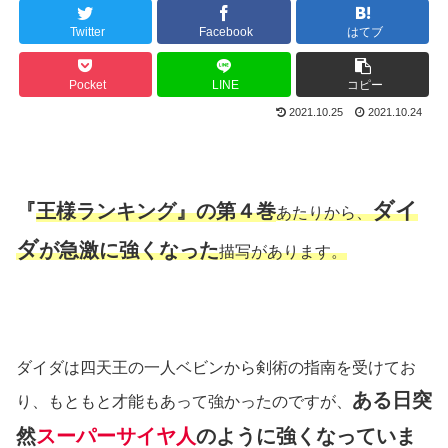
Twitter
Facebook
はてブ
Pocket
LINE
コピー
2021.10.25
2021.10.24
ダイ
『
王様ランキング』の第４巻
あたりから、
ダ
が急激に強くなった
描写があります。
ダイダは四天王の一人ベビンから剣術の指南を受けてお
ある日突
り、もともと才能もあって強かったのですが、
然
スーパーサイヤ人
のように強くなっていま