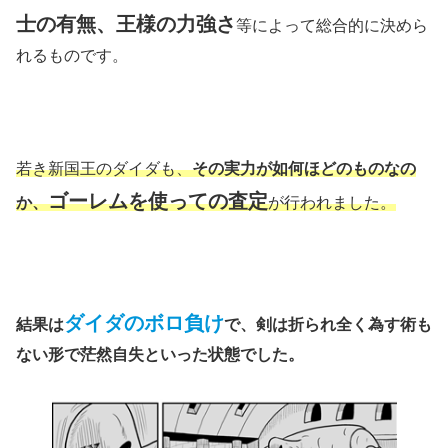
士の有無、王様の力強さ
等によって総合的に決めら
れるものです。
若き新国王のダイダも、
その実力が如何ほどのものなの
ゴーレムを使っての査定
か、
が行われました。
ダイダのボロ負け
結果は
で、剣は折られ全く為す術も
ない形で茫然自失といった状態でした。