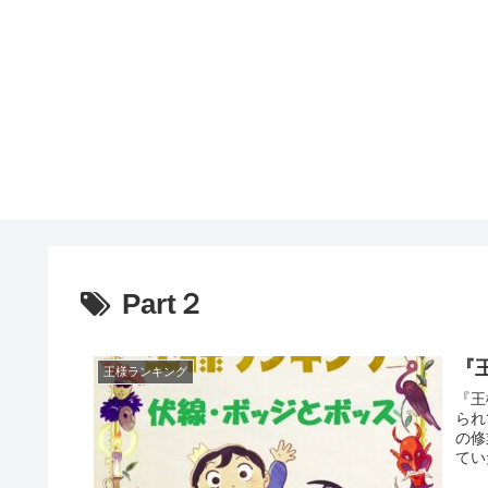
Part２
『
王様ランキング
『王
られ
の修
てい