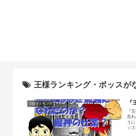
王様ランキング・ボッスが
『
王様ランキング
『王
言わ
うに
ッス